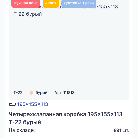
Лучшая цена
Акция
Доставка 1 день
Т-22
бурый
Арт. 111813
195x155x113
Четырехклапанная коробка 195x155x113
Т-22 бурый
На складе:
891 шт.