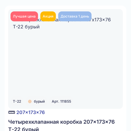
Лучшая цена
Акция
Доставка 1 день
Т-22
бурый
Арт. 111855
207x173x76
Четырехклапанная коробка 207x173x76
Т-22 бурый