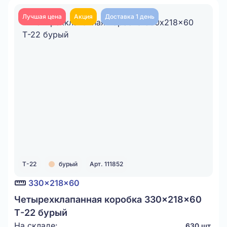
Лучшая цена
Акция
Доставка 1 день
Т-22
бурый
Арт. 111852
330x218x60
Четырехклапанная коробка 330x218x60
Т-22 бурый
На складе:
630 шт.