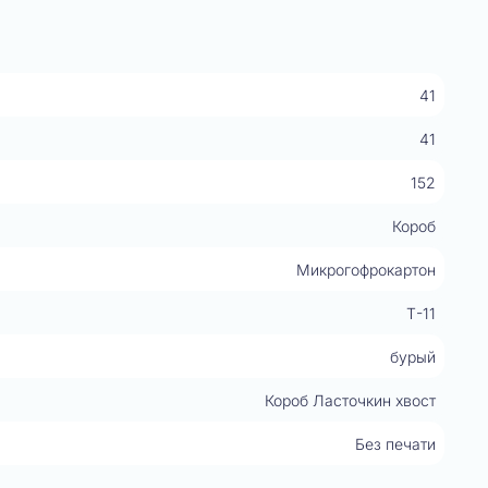
41
41
152
Короб
Микрогофрокартон
Т-11
бурый
Короб Ласточкин хвост
Без печати