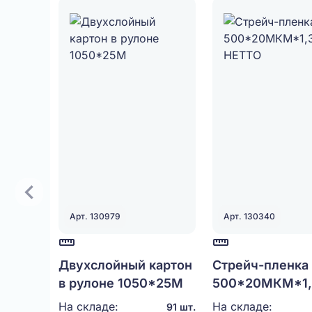
Арт. 130979
Арт. 130340
Двухслойный картон
Стрейч-пленка
в рулоне 1050*25М
500*20МКМ*1,
НЕТТО
На складе:
На складе:
91 шт.