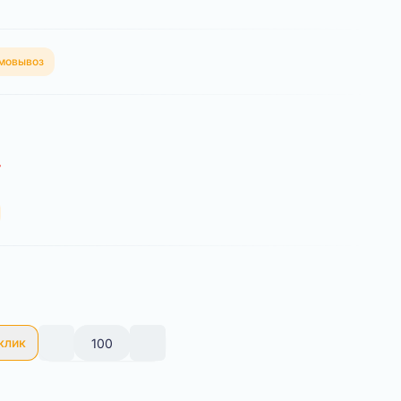
мовывоз
 клик