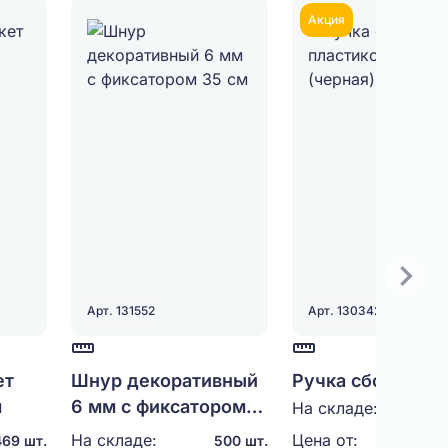
Акция
Арт. 131552
Арт. 130342
ет
Шнур декоративный
Ручка сборная
м
6 мм с фиксатором
пластиковая (че
На складе:
100
35 см
На складе:
Цена от:
11,00
469 шт.
500 шт.