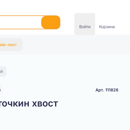
Войти
Корзина
айс-лист
ый
Арт. 111826
й
точкин хвост