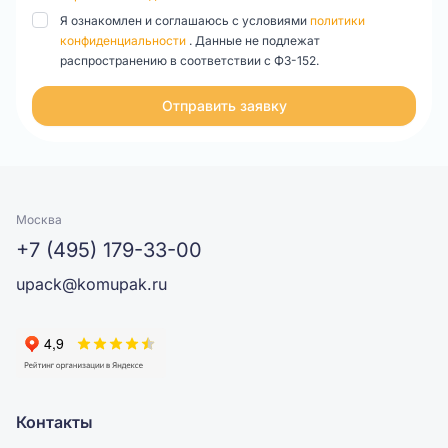
На нашем сайте Вы можете купить бумажные
Я ознакомлен и соглашаюсь с условиями
политики
крафт-пакеты оптом от производителя с быстрой
конфиденциальности
. Данные не подлежат
доставкой по Москве и Московской области. Мы
распространению в соответствии с ФЗ-152.
гарантируем надежность клеевых швов и
прочность ручек!
Отправить заявку
Москва
+7 (495) 179-33-00
upack@komupak.ru
Контакты