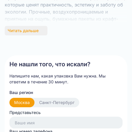
которые ценят практичность, эстетику и заботу об
экологии. Прочные, воздухопроницаемые и
приятные на ощупь, бумажные пакеты из крафт-
целлюлозы создают имидж премиального качества
Читать дальше
и подчеркивают ответственное отношение компании
к окружающей среде.
Стильное и экологичное решение
для Вашего бизнеса
Не нашли того, что искали?
Основные преимущества пакетов из крафт-
бумаги:
Напишите нам, какая упаковка Вам нужна.
Мы
ответим в течение 30 минут.
Высокая прочность.
Особая структура
Ваш регион
длинноволокнистой целлюлозы позволяет
пакетам выдерживать значительные нагрузки,
Москва
Санкт-Петербург
сопоставимые с пластиковыми аналогами.
Представьтесь
Материал устойчив к разрывам, проколам и
износу.
Ваш номер телефона