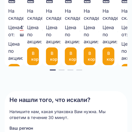
Скотч
На
Двухслойный
На
Стрейч-
На
ПАКЕТ
На
Курьерский
На
Шнур
На
Руч
На
2006
91
261
3343
1469
500
складе:
шт.
складе:
шт.
складе:
шт.
складе:
шт.
складе:
шт.
складе:
шт.
скла
48мм*50М,
картон
пленка
ИЗ
пакет
декоратив
сбо
40мкм
в
500*20МКМ*1,3кг
ВПП
340х460
6
пла
Цена
41,00 ₽/
Цена
Цена
Цена
Цена
Цена
Цен
1 000,00 ₽/
335,00 ₽/
6,50 ₽/
8,45 ₽/
4,00 
прозрачный
рулоне
НЕТТО
3-
50
мм
(че
от:
шт.
по
по
по
по
по
от:
шт.
шт.
шт.
шт.
шт.
1050*25М
акции:
акции:
10-
акции:
мкм
акции:
с
акции:
Цена
Цен
35,00 ₽/
75
фиксаторо
по
по
В
В
В
В
В
шт.
(300*200мм)
35
акции:
акци
корзину
корзину
корзину
корзину
корзину
см
Item
В
В
корзину
ко
1
of
20
Не нашли того, что искали?
Напишите нам, какая упаковка Вам нужна.
Мы
ответим в течение 30 минут.
Ваш регион