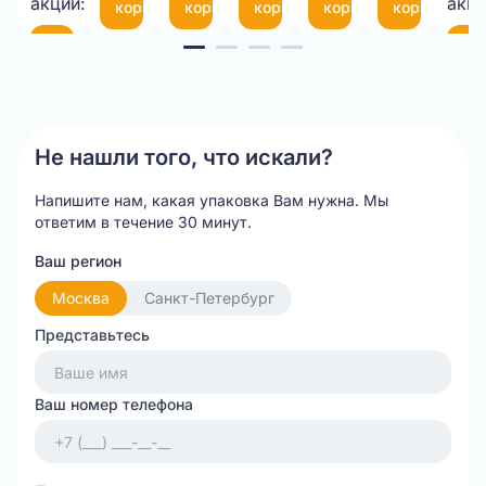
акции:
акци
корзину
корзину
корзину
корзину
корзину
см
Item
В
В
корзину
ко
1
of
20
Не нашли того, что искали?
Напишите нам, какая упаковка Вам нужна.
Мы
ответим в течение 30 минут.
Ваш регион
Москва
Санкт-Петербург
Представьтесь
Ваш номер телефона