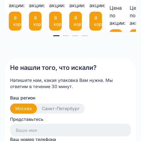
шт.
шт.
шт.
шт.
шт.
1050*25М
акции:
акции:
10-
акции:
мкм
акции:
с
акции:
Цена
Цен
9,00 
75
фиксатором
по
по
В
В
В
В
В
шт.
(300*200мм)
35
акции:
акци
корзину
корзину
корзину
корзину
корзину
см
Item
В
В
корзину
ко
1
of
20
Не нашли того, что искали?
Напишите нам, какая упаковка Вам нужна.
Мы
ответим в течение 30 минут.
Ваш регион
Москва
Санкт-Петербург
Представьтесь
Ваш номер телефона