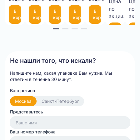
Цена
Цен
9,00 
75
фиксатором
по
по
В
В
В
В
В
шт.
(300*200мм)
35
акции:
акци
корзину
корзину
корзину
корзину
корзину
см
Item
В
В
корзину
ко
1
of
20
Не нашли того, что искали?
Напишите нам, какая упаковка Вам нужна.
Мы
ответим в течение 30 минут.
Ваш регион
Москва
Санкт-Петербург
Представьтесь
Ваш номер телефона