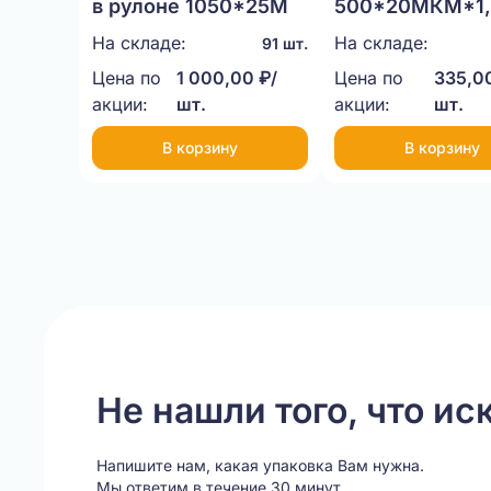
в рулоне 1050*25М
500*20МКМ*1,
НЕТТО
На складе:
На складе:
91 шт.
Цена по
1 000,00 ₽/
Цена по
335,00
акции:
шт.
акции:
шт.
В корзину
В корзину
Item
1
of
20
Не нашли того, что ис
Напишите нам, какая упаковка Вам нужна.
Мы ответим в течение 30 минут.