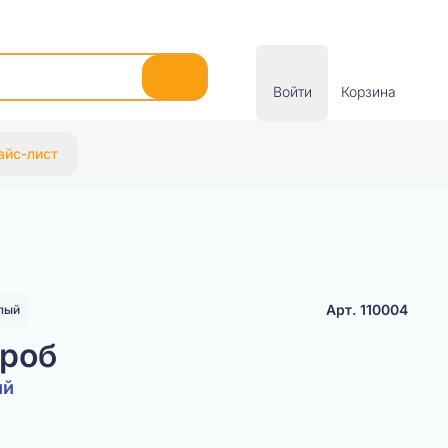
Войти
Корзина
айс-лист
Арт. 110004
лый
ороб
ый