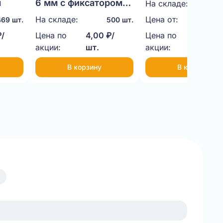
м
6 мм с фиксатором
пластиковая (че
На складе:
100
35 см
На складе:
Цена от:
11,00
469 шт.
500 шт.
₽/
Цена по
4,00 ₽/
Цена по
9,00 ₽
акции:
шт.
акции:
шт.
В корзину
В корзину