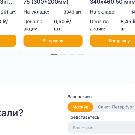
3кг
75 (300*200мм)
340х460 50 мк
На складе:
На складе:
261 шт.
3343 шт.
1
 ₽/
Цена по
6,50 ₽/
Цена по
8,45 
акции:
шт.
акции:
шт.
В корзину
В корзину
Ваш регион
Москва
Санкт-Петербург
кали?
Представьтесь