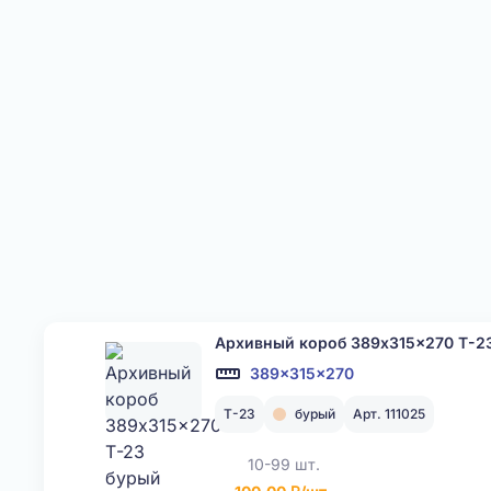
Архивный короб 389x315x270 Т-2
389x315x270
Т-23
бурый
Арт. 111025
10-99 шт.