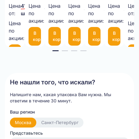
40мкм
в
500*20МКМ*1,3кг
ВПП
340х460
6
пла
Цена
41,00 ₽/
Цена
Цена
Цена
Цена
Цена
Цен
1 000,00 ₽/
335,00 ₽/
6,50 ₽/
8,45 ₽/
4,00 
прозрачный
рулоне
НЕТТО
3-
50
мм
(че
от:
шт.
по
по
по
по
по
от:
шт.
шт.
шт.
шт.
шт.
1050*25М
акции:
акции:
10-
акции:
мкм
акции:
с
акции:
Цена
Цен
35,00 ₽/
75
фиксаторо
по
по
В
В
В
В
В
шт.
(300*200мм)
35
акции:
акци
корзину
корзину
корзину
корзину
корзину
см
Item
В
В
корзину
ко
1
of
20
Не нашли того, что искали?
Напишите нам, какая упаковка Вам нужна.
Мы
ответим в течение 30 минут.
Ваш регион
Москва
Санкт-Петербург
Представьтесь