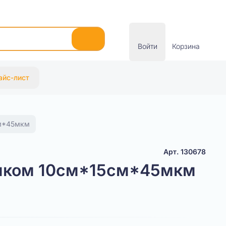
Войти
Корзина
айс-лист
см*45мкм
Арт. 130678
амком 10см*15см*45мкм