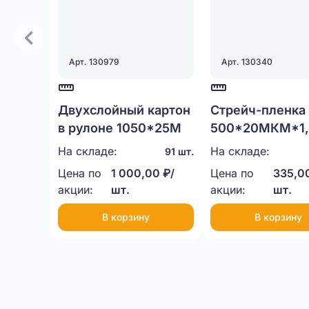
Арт. 130979
Арт. 130340
Двухслойный картон
Стрейч-пленка
в рулоне 1050*25М
500*20МКМ*1,
НЕТТО
На складе:
На складе:
91 шт.
Цена по
1 000,00 ₽/
Цена по
335,00
акции:
шт.
акции:
шт.
В корзину
В корзину
Item
1
of
20