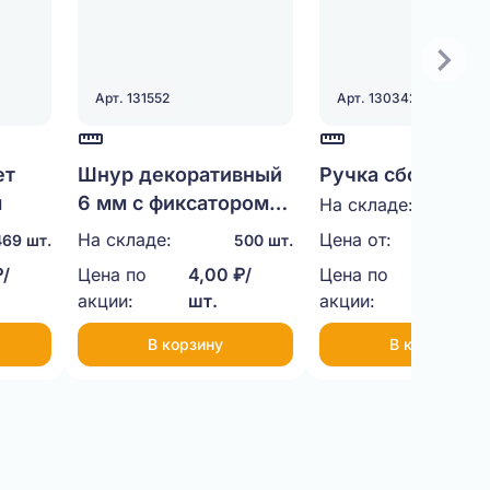
Арт. 131552
Арт. 130342
ет
Шнур декоративный
Ручка сборная
м
6 мм с фиксатором
пластиковая (че
На складе:
100
35 см
На складе:
Цена от:
11,00
469 шт.
500 шт.
₽/
Цена по
4,00 ₽/
Цена по
9,00 ₽
акции:
шт.
акции:
шт.
В корзину
В корзину