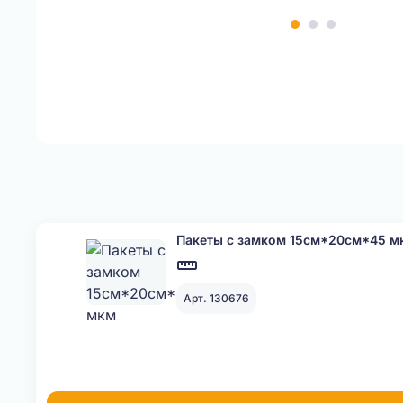
Item
1
of
3
Пакеты с замком 15см*20см*45 м
Арт. 130676