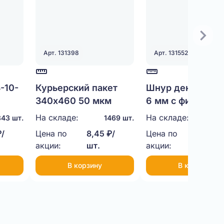
Арт. 131398
Арт. 131552
-10-
Курьерский пакет
Шнур декоратив
)
340х460 50 мкм
6 мм с фиксатор
35 см
На складе:
На складе:
43 шт.
1469 шт.
5
₽/
Цена по
8,45 ₽/
Цена по
4,00 ₽
акции:
шт.
акции:
шт.
В корзину
В корзину