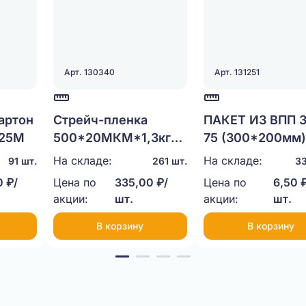
Арт. 130340
Арт. 131251
артон
Стрейч-пленка
ПАКЕТ ИЗ ВПП 3
*25М
500*20МКМ*1,3кг
75 (300*200мм
НЕТТО
На складе:
На складе:
91 шт.
261 шт.
33
0 ₽/
Цена по
335,00 ₽/
Цена по
6,50 
акции:
шт.
акции:
шт.
В корзину
В корзину