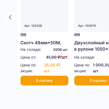
Арт. 130328
Арт. 130979
Скотч 48мм*50М,
Двухслойный к
40мкм прозрачный
в рулоне 1050
На складе:
2006 шт.
Цена от:
41,00 ₽/шт.
На складе:
Цена по
35,00 ₽/
Цена по
1 000,0
акции:
шт.
акции:
шт.
В корзину
В корзину
Item
1
of
20