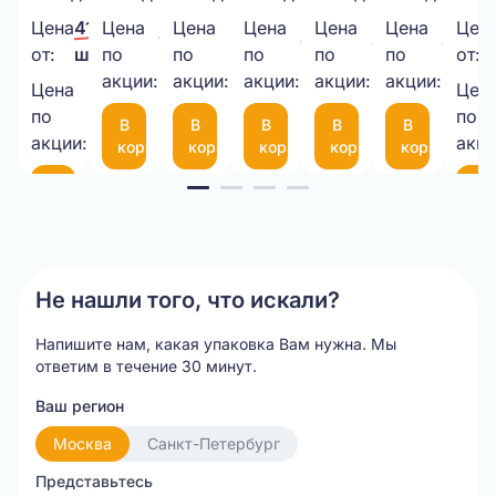
40мкм
в
500*20МКМ*1,3кг
ВПП
340х460
6
пла
Цена
41,00 ₽/
Цена
Цена
Цена
Цена
Цена
Цен
1 000,00 ₽/
335,00 ₽/
6,50 ₽/
8,45 ₽/
4,00 
прозрачный
рулоне
НЕТТО
3-
50
мм
(че
от:
шт.
по
по
по
по
по
от:
шт.
шт.
шт.
шт.
шт.
1050*25М
акции:
акции:
10-
акции:
мкм
акции:
с
акции:
Цена
Цен
35,00 ₽/
75
фиксаторо
по
по
В
В
В
В
В
шт.
(300*200мм)
35
акции:
акци
корзину
корзину
корзину
корзину
корзину
см
Item
В
В
корзину
ко
1
of
20
Не нашли того, что искали?
Напишите нам, какая упаковка Вам нужна.
Мы
ответим в течение 30 минут.
Ваш регион
Москва
Санкт-Петербург
Представьтесь