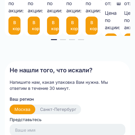
рулоне
НЕТТО
3-
50
мм
(черная)
(бе
по
по
по
по
по
от:
шт.
от:
шт.
шт.
шт.
шт.
шт.
1050*25М
акции:
акции:
10-
акции:
мкм
акции:
с
акции:
Цена
Цен
9,00 
75
фиксатором
по
по
В
В
В
В
В
шт.
(300*200мм)
35
акции:
акци
корзину
корзину
корзину
корзину
корзину
см
Item
В
В
корзину
ко
1
of
20
Не нашли того, что искали?
Напишите нам, какая упаковка Вам нужна.
Мы
ответим в течение 30 минут.
Ваш регион
Москва
Санкт-Петербург
Представьтесь