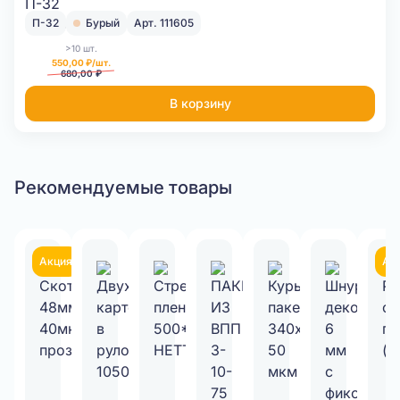
П-32
Бурый
Арт. 111605
>10 шт.
550,00 ₽/шт.
680,00 ₽
В корзину
Рекомендуемые товары
Акция
Ак