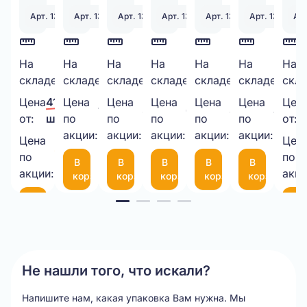
Арт. 130328
Арт. 130979
Арт. 130340
Арт. 131251
Арт. 131398
Арт. 131552
Арт
Скотч
На
Двухслойный
На
Стрейч-
На
ПАКЕТ
На
Курьерский
На
Шнур
На
Руч
На
2006
91
261
3343
1469
500
складе:
шт.
складе:
шт.
складе:
шт.
складе:
шт.
складе:
шт.
складе:
шт.
скла
48мм*50М,
картон
пленка
ИЗ
пакет
декоратив
сбо
40мкм
в
500*20МКМ*1,3кг
ВПП
340х460
6
пла
Цена
41,00 ₽/
Цена
Цена
Цена
Цена
Цена
Цен
1 000,00 ₽/
335,00 ₽/
6,50 ₽/
8,45 ₽/
4,00 
прозрачный
рулоне
НЕТТО
3-
50
мм
(че
от:
шт.
по
по
по
по
по
от:
шт.
шт.
шт.
шт.
шт.
1050*25М
акции:
акции:
10-
акции:
мкм
акции:
с
акции:
Цена
Цен
35,00 ₽/
75
фиксаторо
по
по
В
В
В
В
В
шт.
(300*200мм)
35
акции:
акци
корзину
корзину
корзину
корзину
корзину
см
Item
В
В
корзину
ко
1
of
20
Не нашли того, что искали?
Напишите нам, какая упаковка Вам нужна.
Мы