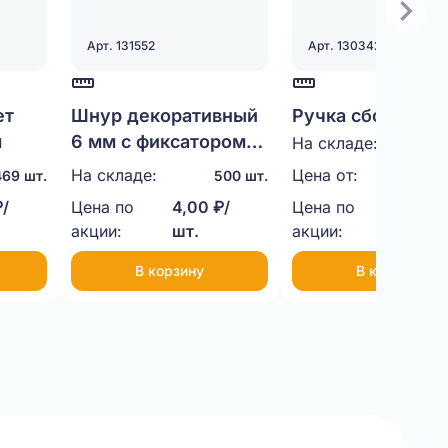
Арт. 131552
Арт. 130342
ет
Шнур декоративный
Ручка сборная
м
6 мм с фиксатором
пластиковая (че
На складе:
100
35 см
На складе:
Цена от:
11,00
469 шт.
500 шт.
₽/
Цена по
4,00 ₽/
Цена по
9,00 ₽
акции:
шт.
акции:
шт.
В корзину
В корзину