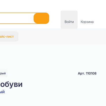
Войти
Корзина
айс-лист
Арт. 110108
урый
 обуви
ый