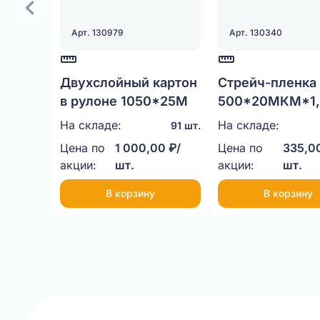
Арт. 130979
Арт. 130340
Двухслойный картон
Стрейч-пленка
в рулоне 1050*25М
500*20МКМ*1,
НЕТТО
На складе:
На складе:
91 шт.
Цена по
1 000,00 ₽/
Цена по
335,00
акции:
шт.
акции:
шт.
В корзину
В корзину
Item
1
of
20