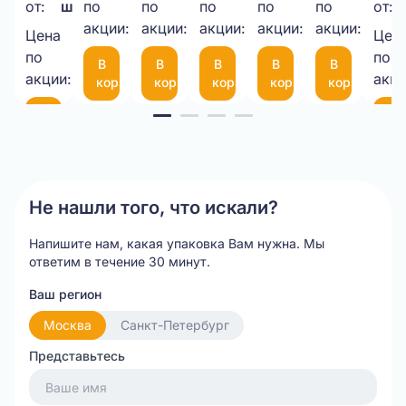
прозрачный
рулоне
НЕТТО
3-
50
мм
(че
от:
шт.
по
по
по
по
по
от:
шт.
шт.
шт.
шт.
шт.
1050*25М
акции:
акции:
10-
акции:
мкм
акции:
с
акции:
Цена
Цен
35,00 ₽/
75
фиксаторо
по
по
В
В
В
В
В
шт.
(300*200мм)
35
акции:
акци
корзину
корзину
корзину
корзину
корзину
см
Item
В
В
корзину
ко
1
of
20
Не нашли того, что искали?
Напишите нам, какая упаковка Вам нужна.
Мы
ответим в течение 30 минут.
Ваш регион
Москва
Санкт-Петербург
Представьтесь