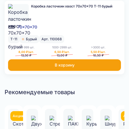
Коробка ласточкин хвост 70x70x70 Т-11 бурый
70x70x70
Т-11
Бурый
Арт. 110068
100-999 шт.
1000-2999 шт.
>3000 шт.
8,00 ₽/шт.
6,50 ₽/шт.
5,50 ₽/шт.
13,50 ₽
13,00 ₽
10,50 ₽
В корзину
Рекомендуемые товары
Акция
Ак