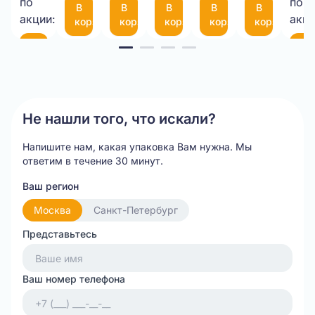
по
по
В
В
В
В
В
шт.
(300*200мм)
35
акции:
акци
корзину
корзину
корзину
корзину
корзину
см
Item
В
В
корзину
ко
1
of
20
Не нашли того, что искали?
Напишите нам, какая упаковка Вам нужна.
Мы
ответим в течение 30 минут.
Ваш регион
Москва
Санкт-Петербург
Представьтесь
Ваш номер телефона