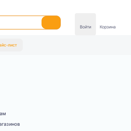
Войти
Корзина
айс-лист
вам
агазинов