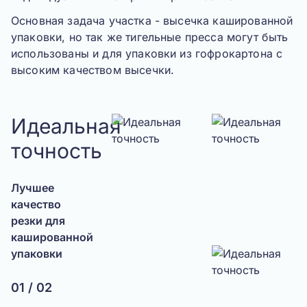
Основная задача участка - высечка кашированной
упаковки, но так же тигельные пресса могут быть
использованы и для упаковки из гофрокартона с
высоким качеством высечки.
Идеальная
точность
Лучшее
Д
качество
с
резки для
с
кашированной
к
упаковки
у
с
к
01 / 02